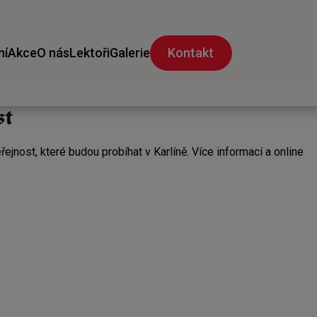
ní
Akce
O nás
Lektoři
Galerie
Kontakt
st
jnost, které budou probíhat v Karlíně. Více informací a online