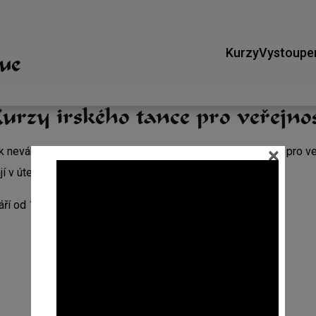
Kurzy
Vystoupe
gue
urzy irského tance pro veřejno
×
neváhejte a přijďte k nám! Otevíráme kurzy irských tanců pro veře
 v úterý 13. září.
ří od 17 hodin.