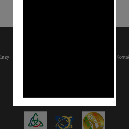
COISCÉIM
Irish Dancing Prague
urzy
Vystoupení
Akce
O nás
Lektoři
Galerie
Konta
Jsme členy